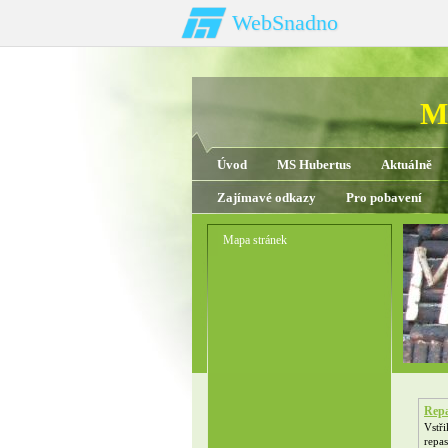
WebSnadno
My
Úvod
MS Hubertus
Aktuálně
Zajímavé odkazy
Pro pobavení
Mapa stránek
Rep
Tur
Vstři
repas