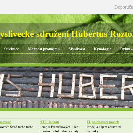
Doporuču
slivecké sdružení Hubertus Rozt
Střelnice
Možnost pronájmu
Myslivost
Kynologie
Rybník
asované
ATC Jadran
El. polohovací postele
bodmychadlo
kovače Střed turba turbo
kemp u Františkových Lázní
Prodej a nájem zdravotní
luxusní mobilní domy chaty
techniky