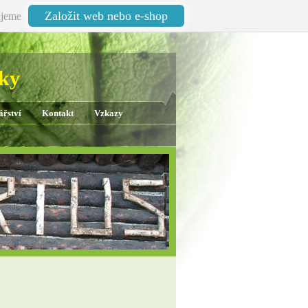
Založit web nebo e-shop
jeme
oky
ářství
Kontakt
Vzkazy