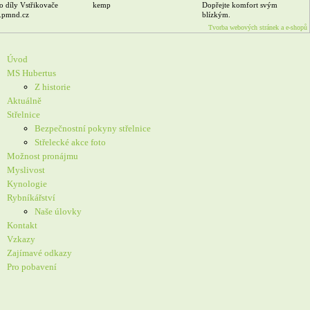
o díly Vstřikovače
kemp
Dopřejte komfort svým
pmnd.cz
blízkým.
Tvorba webových stránek a e-shopů
Úvod
MS Hubertus
Z historie
Aktuálně
Střelnice
Bezpečnostní pokyny střelnice
Střelecké akce foto
Možnost pronájmu
Myslivost
Kynologie
Rybníkářství
Naše úlovky
Kontakt
Vzkazy
Zajímavé odkazy
Pro pobavení