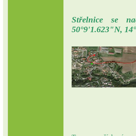
Střelnice se 
50°9'1.623"N, 14