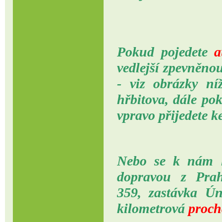
Pokud pojedete
a
vedlejší zpevněno
- viz obrázky ní
hřbitova, dále po
vpravo přijedete ke
Nebo se k nám l
dopravou z Prah
359, zastávka Ú
kilometrová
proch