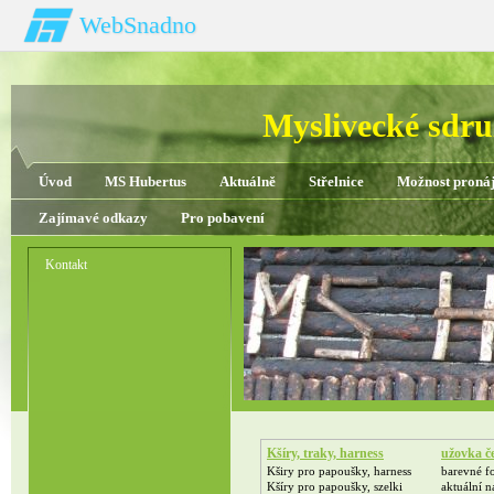
WebSnadno
Myslivecké sdru
Úvod
MS Hubertus
Aktuálně
Střelnice
Možnost proná
Zajímavé odkazy
Pro pobavení
Kontakt
Kšíry, traky, harness
užovka č
Kširy pro papoušky, harness
barevné f
Kšíry pro papoušky, szelki
aktuální 