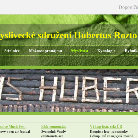
Doporuču
slivecké sdružení Hubertus Rozt
Střelnice
Možnost pronájmu
Myslivost
Kynologie
Rybník
ssive Music Fest
Elektromontáže
Výkup lesů, celá ČR
ový open-air festival
Svatopluk Veselý -
Koupíme lesy i s pozemky
elektroinstalace
Odkup lesů za nejvyšší možné