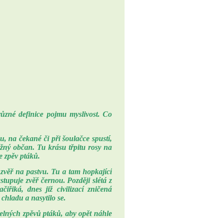
ůzné definice pojmu myslivost. Co
u, na čekané či při šoulačce spustí,
ěžný občan. Tu krásu třpitu rosy na
e zpěv ptáků.
á zvěř na pastvu. Tu a tam hopkající
astupuje zvěř černou. Později slétá z
řiká, dnes již civilizací zničená
chladu a nasytilo se.
telných zpěvů ptáků, aby opět náhle