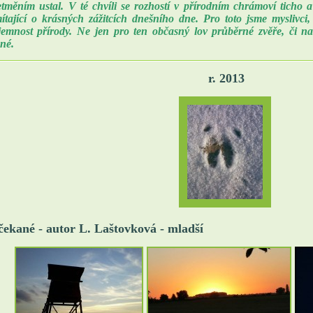
etměním ustal. V té chvíli se rozhostí v přírodním chrámoví ticho
ítající o krásných zážitcích dnešního dne. Pro toto jsme myslivc
jemnost přírody. Ne jen pro ten občasný lov průběrné zvěře, či n
né.
r. 2013
čekané - autor L. Laštovková - mladší