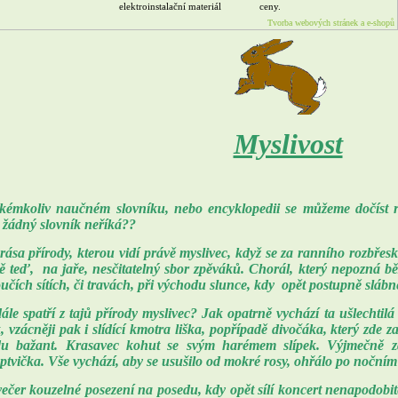
elektroinstalační materiál
ceny.
Tvorba webových stránek a e-shopů
Myslivost
kémkoliv naučném slovníku, nebo encyklopedii se můžeme dočíst r
 žádný slovník neříká??
rása přírody, kterou vidí právě myslivec, když se za ranního rozbřesk
ě teď, na jaře, nesčitatelný sbor zpěváků. Chorál, který nepozná b
učích sítích, či travách, při východu slunce, kdy opět postupně slábn
ále spatří z tajů přírody myslivec? Jak opatrně vychází ta ušlechtil
, vzácněji pak i slídící kmotra liška, popřípadě divočáka, který zde z
u bažant. Krasavec kohut se svým harémem slípek. Výjmečně zači
ptvička. Vše vychází, aby se usušilo od mokré rosy, ohřálo po nočním 
ečer kouzelné posezení na posedu, kdy opět sílí koncert nenapodobi