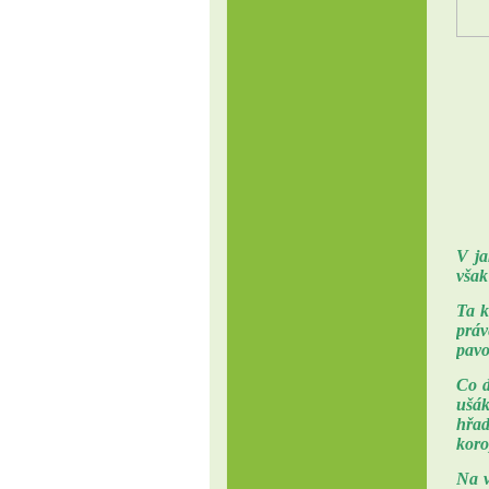
V ja
však
Ta k
práv
pavo
Co d
ušák
hřad
koro
Na v