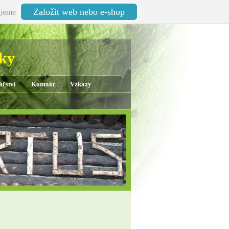
Založit web nebo e-shop
jeme
oky
ářství
Kontakt
Vzkazy