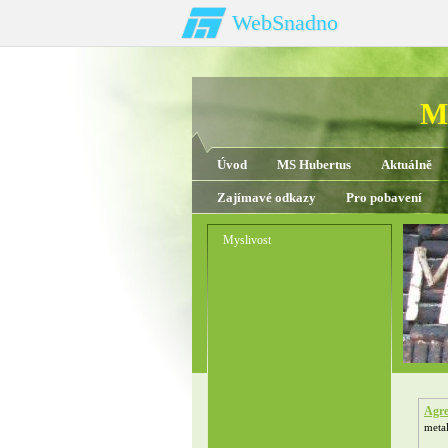
WebSnadno
My
Úvod
MS Hubertus
Aktuálně
Zajímavé odkazy
Pro pobavení
Myslivost
Agre
metal