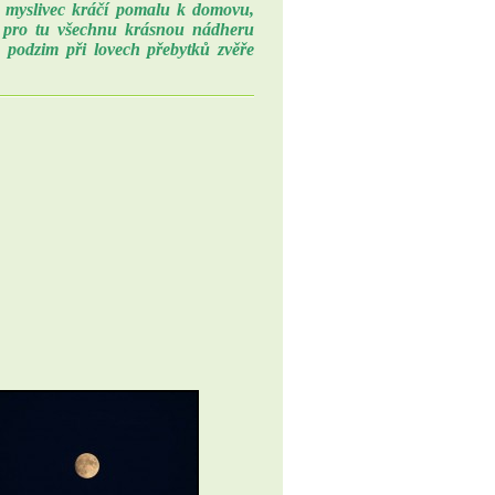
 a myslivec kráčí pomalu k domovu,
i, pro tu všechnu krásnou nádheru
a podzim při lovech přebytků zvěře