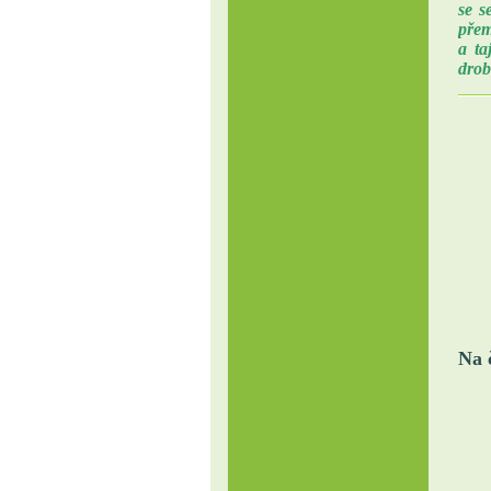
se s
přem
a ta
drob
Na 