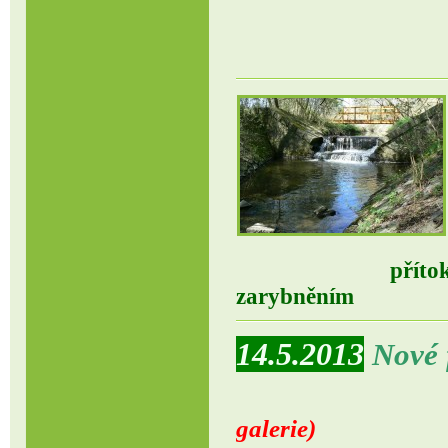
přítok do r
zarybněním
14.5.2013
Nové 
(klikem n
galerie)