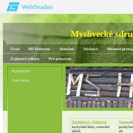
WebSnadno
Myslivecké sdru
Úvod
MS Hubertus
Aktuálně
Střelnice
Možnost proná
Zajímavé odkazy
Pro pobavení
Rybníkářství
Naše úlovky
Truhlářství - Stolařství
Trampolí
kuchyňské linky, vestavěné
prodej be
skříně,
sítí