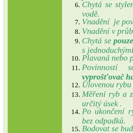
Chytá se styl
vodě.
Vnadění je pov
Vnadění v průb
Chytá se
pouze
s jednoduchými
Plavaná nebo p
Povinností 
vyprošťovač há
Ulovenou rybu 
Měření ryb a z
určitý úsek .
Po ukončení ry
bez odpadků.
Bodovat se bu