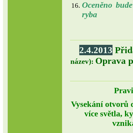
Oceněno bude 
ryba
2.4.2013
Přid
Oprava p
název):
Prav
Vysekání otvorů 
více světla, k
vznik