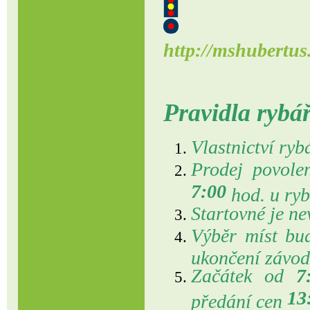
http://mshubertu
Pravidla rybá
Vlastnictví ry
Prodej povole
7:00
hod. u ryb
Startovné je ne
Výběr míst bud
ukončení závod
Začátek od
7
13
předání cen