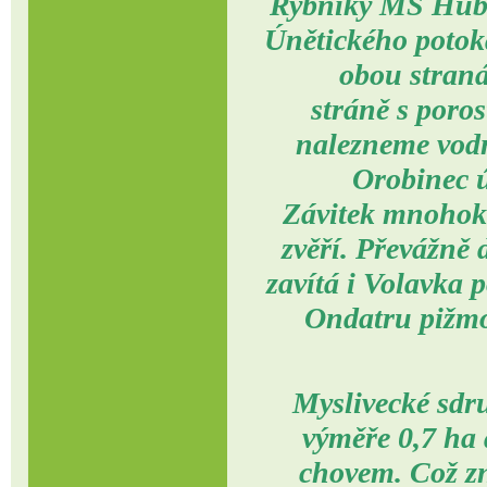
Rybníky MS Huber
Únětického potoka
obou straná
stráně s poro
nalezneme vodní
Orobinec ú
Závitek mnohoko
zvěří. Převážně
zavítá i Volavka 
Ondatru pižmo
Myslivecké sdru
výměře 0,7 ha
chovem. Což zn