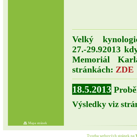
Velký kynolog
27.-29.92013 kd
Memoriál Karla
stránkách:
ZDE
18.5.2013
Probě
Výsledky viz st
Mapa stránek
Tvorba webových stránek na