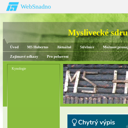
WebSnadno
Myslivecké sdru
Úvod
MS Hubertus
Aktuálně
Střelnice
Možnost proná
Zajímavé odkazy
Pro pobavení
Kynologie