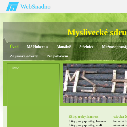
WebSnadno
Myslivecké sdru
Úvod
MS Hubertus
Aktuálně
Střelnice
Možnost proná
Zajímavé odkazy
Pro pobavení
Úvod
Kšíry, traky, harness
užovka č
Kširy pro papoušky, harness
barevné f
Kšíry pro papoušky, szelki
aktuální 